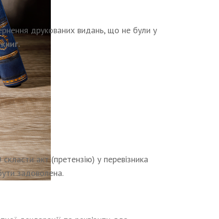
вернення друкованих видань, що не були у
книг.
класти акт (претензію) у перевізника
бути задоволена.