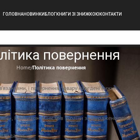
ГОЛОВНА
НОВИНКИ
БЛОГ
КНИГИ ЗІ ЗНИЖКОЮ
КОНТАКТИ
літика повернення
Home
/
Політика повернення
ов’язаннями, і повернення товару наведені нижче
чів», Кабінетом Міністрів України затверджено перелік т
і видання.