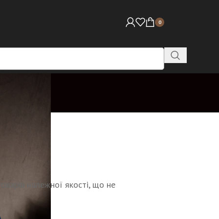
0
оварів належної якості, що не