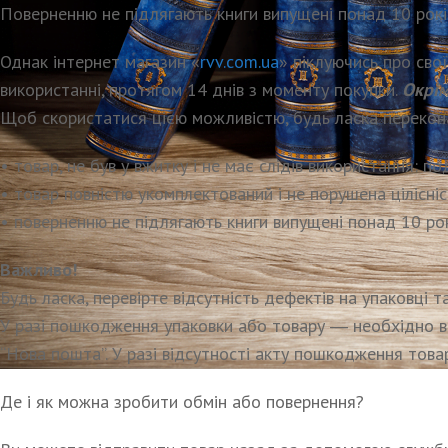
Поверненню не підлягають книги випущені понад 10 років 
Однак інтернет магазин «
rvv.com.ua
» піклуючись про сво
використанні, протягом 14 днів з моменту покупки.
Окрім
Щоб скористатися цією можливістю, будь ласка перекон
• товар, не був у вжитку і не має слідів використання: под
• товар повністю укомплектований і не порушена цілісні
• поверненню не підлягають книги випущені понад 10 рокі
Важливо!
Будь ласка, перевірте відсутність дефектів на упаковці т
У разі пошкодження упаковки або товару ― необхідно ві
“Нова пошта”. У разі відсутності акту пошкодження тов
Де і як можна зробити обмін або повернення?