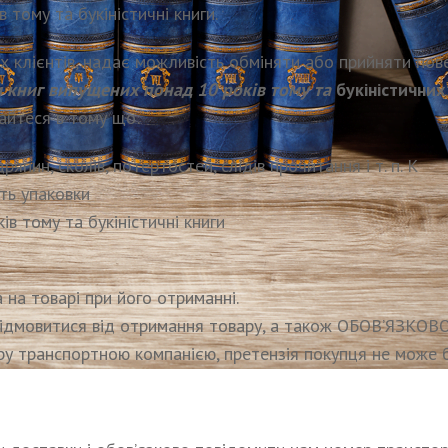
тому та букіністичні книги.
їх клієнтів, надає можливість обміняти або прийняти по
 книг випущених понад 10 років тому та
букіністичних 
айтеся в тому що:
ряпин, сколів, потертостей, слідів прочитання і т. п. К
сть упаковки
в тому та букіністичні книги
а на товарі при його отриманні.
дмовитися від отримання товару, а також ОБОВ’ЯЗКОВО с
ару транспортною компанією, претензія покупця не може 