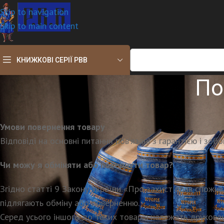
Skip to navigation
Skip to main content
КНИЖКОВІ СЕРІЇ РВВ
По
Умови повернення товару
Відповіді на основні питання пов’язані з гарантією і зоб
Чи можу я обміняти або повернути товар?
Згідно статті 9 Закону України «Про захист прав спожива
підлягають обміну або поверненню.
Серед усього іншого до таких товарів належать друкован