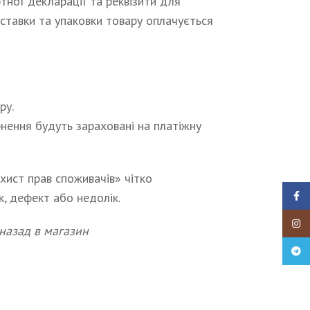
ної декларації та реквізити для
оставки та упаковки товару оплачується
ру.
нення будуть зараховані на платіжну
ист прав споживачів» чітко
к, дефект або недолік.
Faceb
Insta
назад в магазин
Teleg