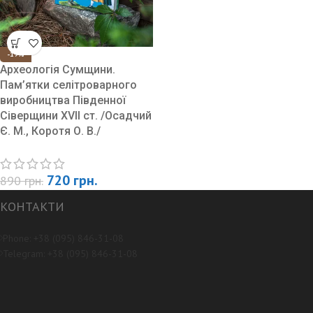
-19%
Археологія Сумщини.
Пам’ятки селітроварного
виробництва Південної
Сіверщини XVII ст. /Осадчий
Є. М., Коротя О. В./
720
грн.
890
грн.
КОНТАКТИ
Phone: +38 (095) 846-31-08
Telegram: +38 (095) 846-31-08