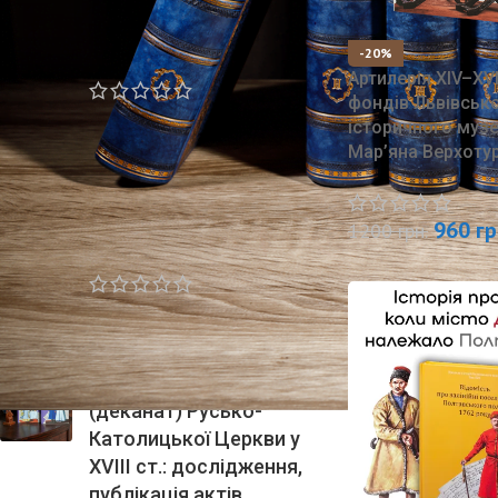
Чорний лебідь /
Рафаель Сабатіні/
-20%
Артилерія XIV–XVI
фондів Львівськ
550
грн.
720
грн.
історичного муз
Мар’яна Верхоту
Україна — наш рідний
край /Степан
960
гр
1200
грн.
Рудницький/ (2025)
615
грн.
800
грн.
Вінницьке намісництво
(деканат) Русько-
Католицької Церкви у
XVIII ст.: дослідження,
публікація актів