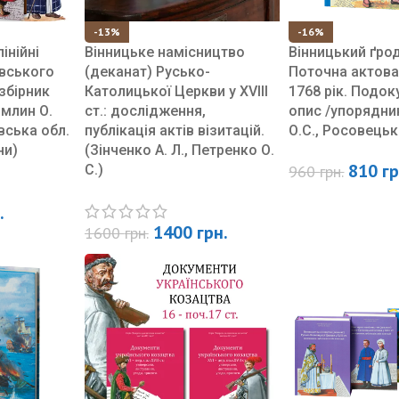
-13%
-16%
інійні
Вінницьке намісництво
Вінницький ґро
вського
(деканат) Русько-
Поточна актова
 збірник
Католицької Церкви у XVIII
1768 рік. Подо
млин О.
ст.: дослідження,
опис /упорядни
вська обл.
публікація актів візитацій.
О.С., Росовецьк
ни)
(Зінченко А. Л., Петренко О.
810
гр
С.)
960
грн.
.
1400
грн.
1600
грн.