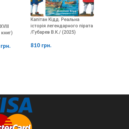
Капітан Кідд. Реальна
історія легендарного пірата
XVIII
/Губарев В.К./ (2025)
 книг)
810
грн.
0
грн.