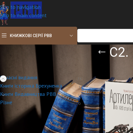
Skip to navigation
Skip to main content
КНИЖКОВІ СЕРІЇ РВВ
С2.
ТЕМАТИКА КНИГ
Головна
/
Сучасні 
Сучасні видання
74
Книги історика Брехуненка
3
Книги Видавництва РВВ
78
Різне
0
ПОПУЛЯРНІ ТОВАРИ