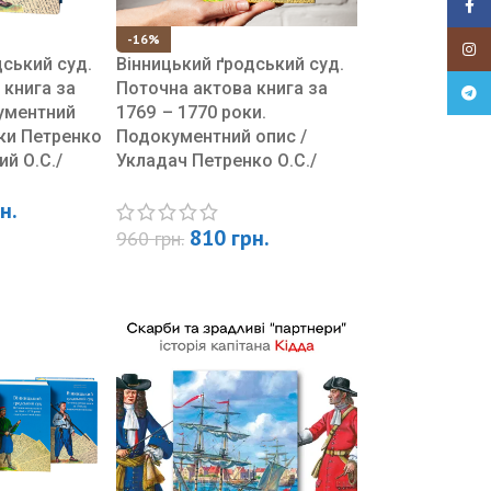
Faceb
-16%
Insta
дський суд.
Вінницький ґродський суд.
 книга за
Поточна актова книга за
Teleg
кументний
1769 – 1770 роки.
ки Петренко
Подокументний опис /
ий О.С./
Укладач Петренко О.С./
н.
810
грн.
960
грн.