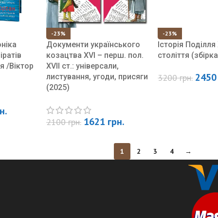
-23%
-23%
оніка
Документи українського
Історія Поділля 
іратів
козацтва XVI – перш. пол.
століття (збірка
я /Віктор
XVII ст.: універсали,
245
листування, угоди, присяги
3200
грн.
(2025)
н.
1621
грн.
2100
грн.
1
2
3
4
→