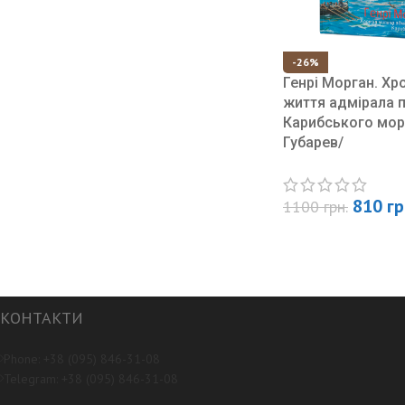
-26%
Генрі Морган. Хр
життя адмірала п
Карибського мор
Губарев/
810
гр
1100
грн.
КОНТАКТИ
Phone: +38 (095) 846-31-08
Telegram: +38 (095) 846-31-08