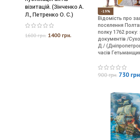
візитацій. (Зінченко А.
-19%
Л., Петренко О. С.)
Відомість про зал
поселення Полта
полку 1762 року:
1400
грн.
1600
грн.
документів /Сухо
Д./ (Дніпропетро
часів Гетьманщи
730
грн
900
грн.