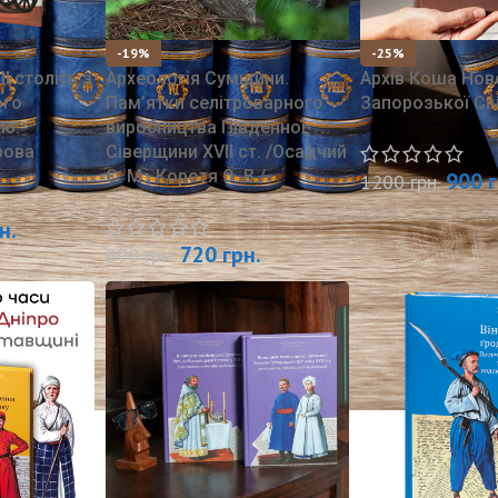
-19%
-25%
II століть з
Археологія Сумщини.
Архів Коша Нов
ого
Пам’ятки селітроварного
Запорозької Січ
ею.
виробництва Південної
рова
Сіверщини XVII ст. /Осадчий
Є. М., Коротя О. В./
900
1200
грн.
н.
720
грн.
890
грн.