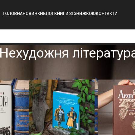
ГОЛОВНА
НОВИНКИ
БЛОГ
КНИГИ ЗІ ЗНИЖКОЮ
КОНТАКТИ
 Нехудожня літератур
видання
/
С2. Нехудожня література