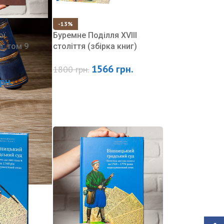
-13%
ої
Буремне Поділля XVIII
і, том 9
століття (збірка книг)
1566
грн.
1800
грн.
грн.