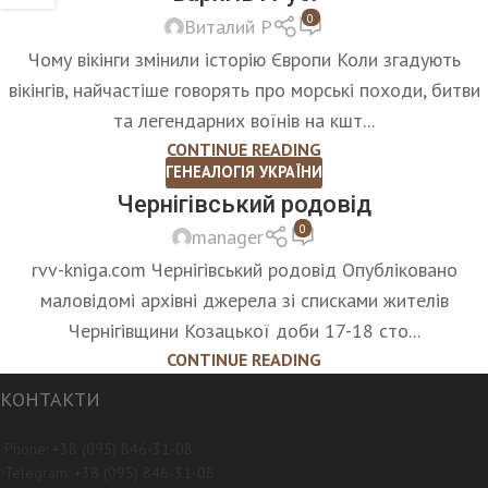
0
Виталий Р
Чому вікінги змінили історію Європи Коли згадують
вікінгів, найчастіше говорять про морські походи, битви
та легендарних воїнів на кшт...
CONTINUE READING
ГЕНЕАЛОГІЯ УКРАЇНИ
Чернігівський родовід
0
manager
rvv-kniga.com Чернігівський родовід Опубліковано
маловідомі архівні джерела зі списками жителів
Чернігівщини Козацької доби 17-18 сто...
CONTINUE READING
КОНТАКТИ
Phone: +38 (095) 846-31-08
Telegram: +38 (095) 846-31-08