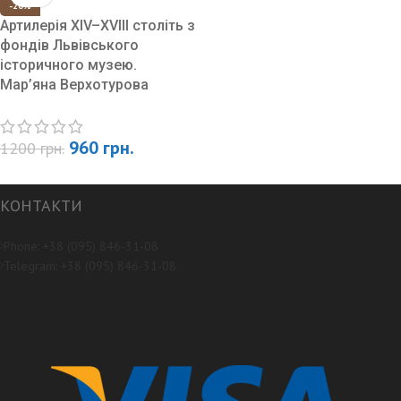
-20%
Артилерія XIV–XVIII століть з
фондів Львівського
історичного музею.
Мар’яна Верхотурова
960
грн.
1200
грн.
КОНТАКТИ
Phone: +38 (095) 846-31-08
Telegram: +38 (095) 846-31-08