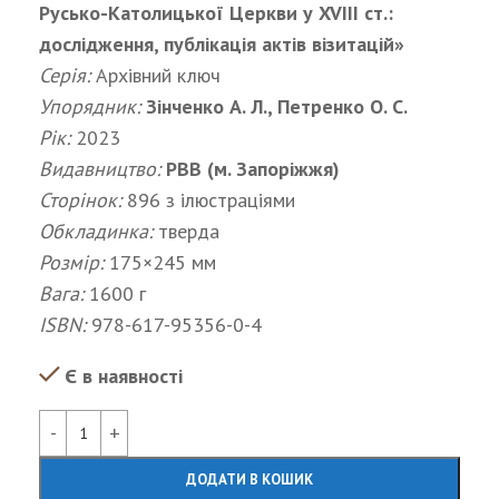
Русько-Католицької Церкви у XVIII ст.:
дослідження, публікація актів візитацій»
Серія:
Архівний ключ
Упорядник:
Зінченко А. Л., Петренко О. С.
Рік:
2023
Видавництво:
РВВ (м. Запоріжжя)
Сторінок:
896 з ілюстраціями
Обкладинка:
тверда
Розмір:
175×245 мм
Вага:
1600 г
ISBN:
978-617-95356-0-4
Є в наявності
Alternative:
ДОДАТИ В КОШИК