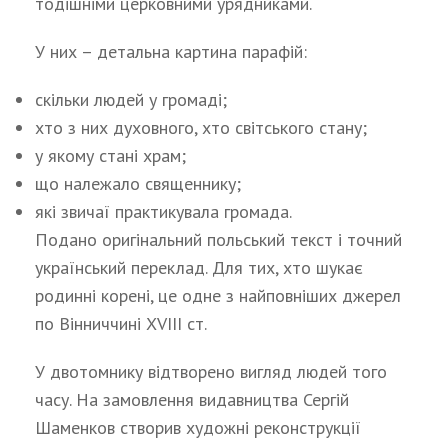
тодішніми церковними урядниками.
У них – детальна картина парафій:
скільки людей у громаді;
хто з них духовного, хто світського стану;
у якому стані храм;
що належало священнику;
які звичаї практикувала громада.
Подано оригінальний польський текст і точний
український переклад. Для тих, хто шукає
родинні корені, це одне з найповніших джерел
по Вінниччині XVIII ст.
У двотомнику відтворено вигляд людей того
часу. На замовлення видавництва Сергій
Шаменков створив художні реконструкції