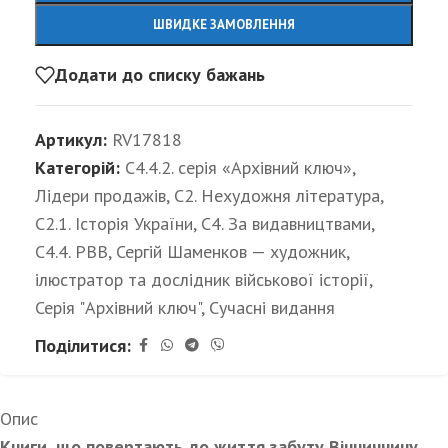
ШВИДКЕ ЗАМОВЛЕННЯ
Додати до списку бажань
Артикул:
RV17818
Категорій:
C4.4.2. серія «Архівний ключ»
,
Лідери продажів
,
С2. Нехудожня література
,
С2.1. Історія України
,
С4. За видавництвами
,
С4.4. РВВ
,
Сергій Шаменков — художник,
ілюстратор та дослідник військової історії
,
Серія "Архівний ключ"
,
Сучасні видання
Поділитися:
Опис
Книги, що повертають до життя забуту Вінниччину