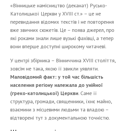
«Вінницьке намісництво (деканат) Русько-
Католицької Церкви у XVIII ст.» – це не
перевидання відомих текстів і не повторення
вже звичних сюжетів. Це – поява джерел, про
які роками знали лише вузькі фахівці, а тепер
вони вперше доступні широкому читачеві.
У центрі збірника – Вінниччина XVIII століття,
зовсім не така, якою її звикли уявляти.
Маловідомий факт: у той час більшість
населення регіону належала до унійної
(греко-католицької) Церкви
. Саме її
структура, громади, священники, їхнє майно,
взаємини з місцевими людьми та владою –
відтворені тут з документальною точністю.