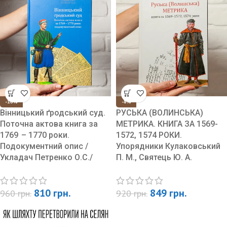
Що всередині
Перша частина – дослідження Арсена Зінченка
Це уважний погляд на те, як був облаштований
Вінницький унійний деканат:
як формувалися парафії, ким були священники, які
обов’язки вони виконували, які конфлікти й правила
-16%
-8%
визначали їхню роботу. Конкретні факти, конкретні
Вінницький ґродський суд.
РУСЬКА (ВОЛИНСЬКА)
люди, конкретні історії.
Поточна актова книга за
МЕТРИКА. КНИГА ЗА 1569-
1769 – 1770 роки.
1572, 1574 РОКИ.
Подокументний опис /
Упорядники Кулаковський
Друга частина – акти візитацій 1720–1790-х років
Укладач Петренко О.С./
П. М., Святець Ю. А.
Це найцінніше.
Візитації – це інспекційні описи, складені тодішніми
810
грн.
849
грн.
960
грн.
920
грн.
церковними урядниками.
У них – детальна картина парафій: