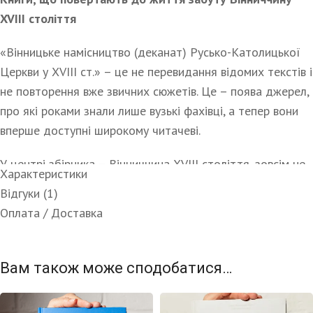
XVIII століття
«Вінницьке намісництво (деканат) Русько-Католицької
Церкви у XVIII ст.» – це не перевидання відомих текстів і
не повторення вже звичних сюжетів. Це – поява джерел,
про які роками знали лише вузькі фахівці, а тепер вони
вперше доступні широкому читачеві.
У центрі збірника – Вінниччина XVIII століття, зовсім не
Характеристики
така, якою її звикли уявляти.
Відгуки (1)
Маловідомий факт: у той час більшість населення
Оплата / Доставка
регіону належала до унійної (греко-католицької)
Церкви
. Саме її структура, громади, священники, їхнє
майно, взаємини з місцевими людьми та владою –
Вам також може сподобатися…
відтворені тут з документальною точністю.