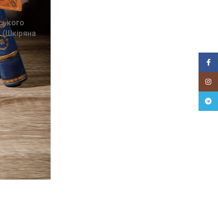
вського
у (Шкіряна
Faceb
Insta
Teleg