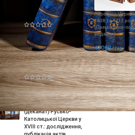
Чорний лебідь /
Рафаель Сабатіні/
Переписи Черніг
1638 та 1713 рокі
(Преміально-под
550
грн.
видання)
720
грн.
42000
грн.
Україна — наш рідний
край /Степан
Рудницький/ (2025)
615
грн.
800
грн.
Вінницьке намісництво
(деканат) Русько-
Католицької Церкви у
XVIII ст.: дослідження,
публікація актів