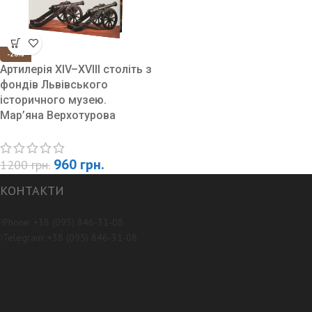
-20%
Артилерія XIV–XVIII століть з
фондів Львівського
історичного музею.
Мар’яна Верхотурова
960
грн.
1200
грн.
КОНТАКТИ
Phone: +38 (095) 846-31-08
Telegram: +38 (095) 846-31-08