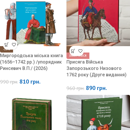
-18%
-7%
Миргородська міська книга
ЗАКІНЧИВСЯ
(1656–1742 рр.) /упорядник
Присяга Війська
Ринсевич В.П./ (2026)
Запорозького Низового
1762 року (Друге видання)
810
грн.
990
грн.
890
грн.
960
грн.