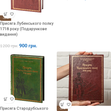
-25%
-12%
Присяга Лубенського полку
Присяга Переяславського
1718 року (Подарункове
полку 1718 року /Різніченко
видання)
О.С./
900
грн.
790
грн.
1200
грн.
900
грн.
Присяга Стародубського
-25%