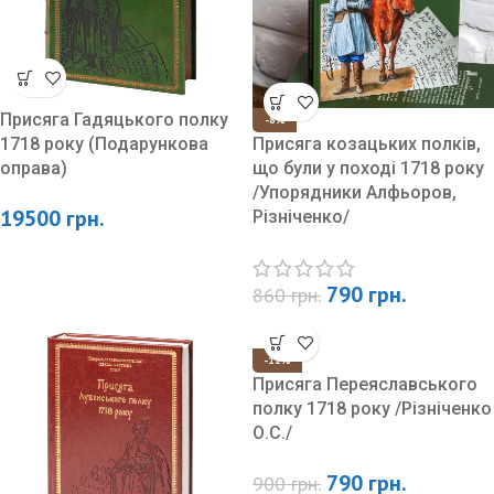
Присяга Гадяцького полку
-8%
1718 року (Подарункова
Присяга козацьких полків,
оправа)
що були у поході 1718 року
/Упорядники Алфьоров,
19500
грн.
Різніченко/
790
грн.
860
грн.