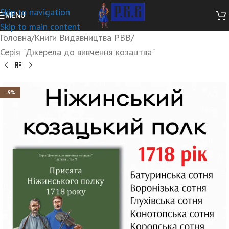
Skip to navigation
MENU
Skip to main content
Головна
/
Книги Видавництва РВВ
/
Серія "Джерела до вивчення козацтва"
-9%