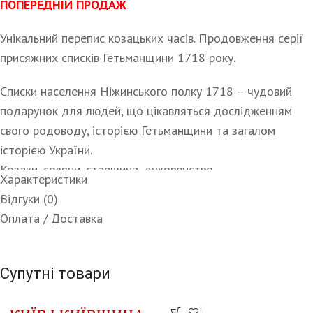
ПОПЕРЕДНІЙ ПРОДАЖ
Унікальний перепис козацьких часів. Продовження серії
присяжних списків Гетьманщини 1718 року.
Списки населення Ніжинського полку 1718 – чудовий
подарунок для людей, що цікавляться дослідженням
свого родоводу, історією Гетьманщини та загалом
історією України.
Козаки, селяни, старшина, духовенство.
Характеристики
Відгуки (0)
На 1718 рік Ніжинський полк включав землі сучасної
Оплата / Доставка
Чернігівської області та північну частину Сумської. В
першому тому присутні Глухів, Кролевець, Вороніж,
Короп, Нові Млини, Конотоп, Батурин та прилеглі до них
Супутні товари
села.