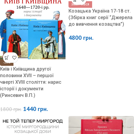
Сотні Ніжинського полку, які присутні в першому томі
ЗАКІНЧИВСЯ
Козацька Україна 17-18 ст.
Том 1
(Збірка книг серії “Джерела
1. Глухівська сотня.
до вивчення козацтва”)
2. Кролевецька сотня.
4800
грн.
3. Воронізька сотня.
4. Коропська сотня.
5. Новомлинська сотня.
-20%
6. Конотопська сотня.
Київ і Київщина другої
7. Батуринська сотня.
половини ХVII – першої
8. с. Остролучччя Баришівської сотні Переяславського
чверті XVIII століття: нарис
історії і документи
полку (козаки та волохи).
(Ринсевич В.П.)
1440
грн.
1800
грн.