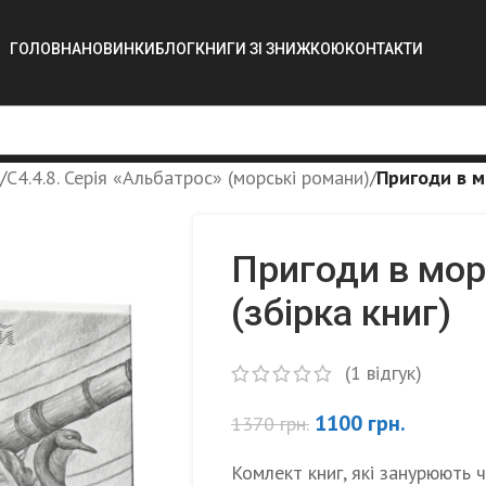
ГОЛОВНА
НОВИНКИ
БЛОГ
КНИГИ ЗІ ЗНИЖКОЮ
КОНТАКТИ
/
C4.4.8. Серія «Альбатрос» (морські романи)
/
Пригоди в мо
Пригоди в мор
(збірка книг)
(
1
відгук)
1100
грн.
1370
грн.
Комлект книг, які занурюють 