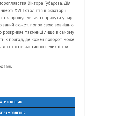
мореплавства Віктора Губарева. Дія
чверті XVIII століття в акваторії
Твір запрошує читача поринути у вир
ав’язаний сюжет, попри свою зовнішню
но розкриває таємниці лише в самому
утніх пригод, де кожен поворот може
рада стають частиною великої гри
овані.
АТИ В КОШИК
Е ЗАМОВЛЕННЯ