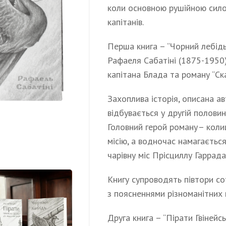
коли основною рушійною силою
капітанів.
Перша книга – “Чорний лебідь
Рафаеля Сабатіні (1875-1950)
капітана Блада та роману “С
Захоплива історія, описана ав
відбувається у другій половин
Головний герой роману – коли
місію, а водночас намагаєтьс
чарівну міс Прісциллу Гаррада
Книгу супроводять півтори с
з поясненнями різноманітних 
Друга книга – “Пірати Гвінейс