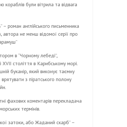
 кораблів були вітрила та відвага
” – роман англійського письменника
, автора не менш відомої серії про
карамуш”
тором в “Чорному лебеді”,
і XVII століття в Карибському морі.
шній буканір, який виконує таємну
я врятувати з піратського полону
йн.
отні фахових коментарів перекладача
морських термінів.
ької затоки, або Жаданий скарб” –