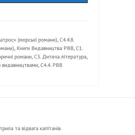
батрос» (морські романи)
,
C4.4.8.
омани)
,
Книги Видавництва РВВ
,
С1.
торичні романи
,
С3. Дитяча література
,
а видавництвами
,
С4.4. РВВ
рила та відвага капітанів.