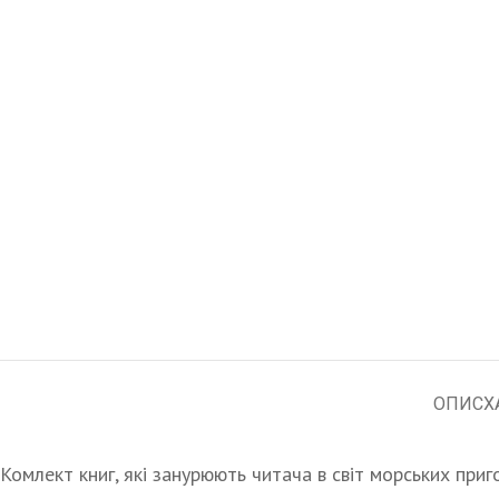
ОПИС
Х
Комлект книг, які занурюють читача в світ морських приг