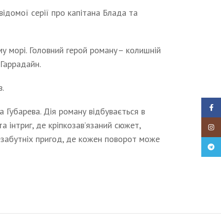
ідомої серії про капітана Блада та
му морі. Головний герой роману – колишній
 Гаррадайн.
.
Faceb
а Губарева. Дія роману відбувається в
та інтриг, де кріпкозав’язаний сюжет,
Insta
езабутніх пригод, де кожен поворот може
Teleg