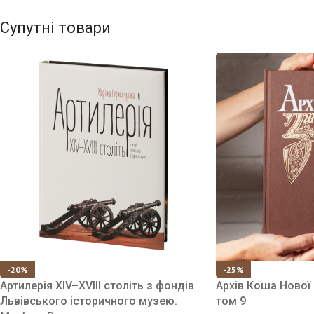
Супутні товари
-20%
-25%
Артилерія XIV–XVIII століть з фондів
Архів Коша Нової 
Львівського історичного музею.
том 9