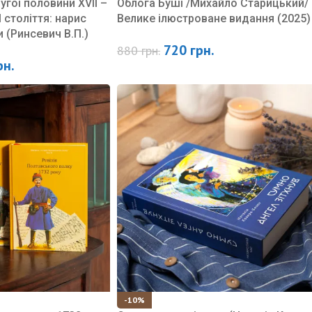
угої половини ХVII –
Облога Буші /Михайло Старицький/
I століття: нарис
Велике ілюстроване видання (2025)
и (Ринсевич В.П.)
720
грн.
880
грн.
рн.
-10%