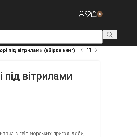
0
рі під вітрилами (збірка книг)
і під вітрилами
читача в світ морських пригод доби,