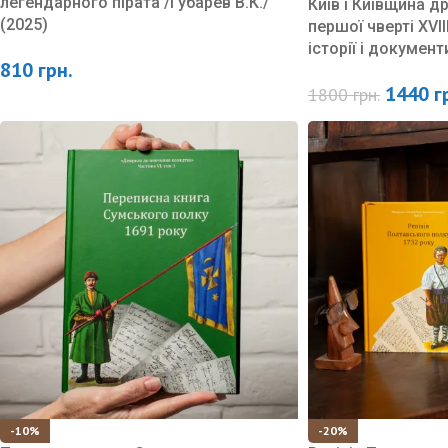
легендарного пірата /Губарев В.К./
Київ і Київщина др
(2025)
першої чверті XVII
історії і документ
810
грн.
1440
г
1800
грн.
-10%
-20%