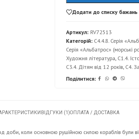
Додати до списку бажань
Артикул:
RV72513
Категорій:
C4.4.8. Серія «Аль
Серія «Альбатрос» (морські р
Художня література
,
С1.4. Іс
С3.4. Дітям від 12 років
,
С4. З
Поділитися:
АРАКТЕРИСТИКИ
ВІДГУКИ (1)
ОПЛАТА / ДОСТАВКА
од доби, коли основною рушійною силою кораблів були віт