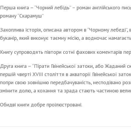
Перша книга – “Чорний лебідь” – роман англійського пис
роману “Скарамуш”
Захоплива історія, описана автором в “Чорному лебеді”, 
буканір, який виконує таємну місію, а водночас намагаєт
Книгу супроводять півтори сотні фахових коментарів пер
Друга книга – “Пірати Гвінейської затоки, або Жаданий с
першій чверті XVIII століття в акваторії Гвінейської зат
попри свою зовнішню передбачуваність, несподівано роз
змінити долю, а кохання та зрада стають частиною велик
Обидві книги добре проілюстровані.