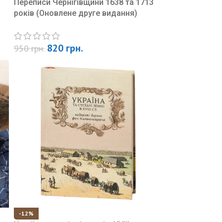
Переписи Чернігівщини 1638 та 1713
років (Оновлене друге видання)
820
грн.
950
грн.
-12%