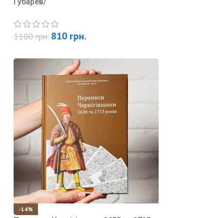
Губарев/
810
грн.
1100
грн.
-14%