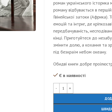
роман українського історика 
роману відбувається в першій 
Гвінейської затоки (Африка). 
емоцій та інтриг, де кріпкоз
передбачуваність, несподіва
кінці. Приготуйтеся до незаб
змінити долю, а кохання та з
під безкраїм небом океану.
Обидві книги добре проілюстр
Є в наявності
Alternative:
ДОД
ШВИДК