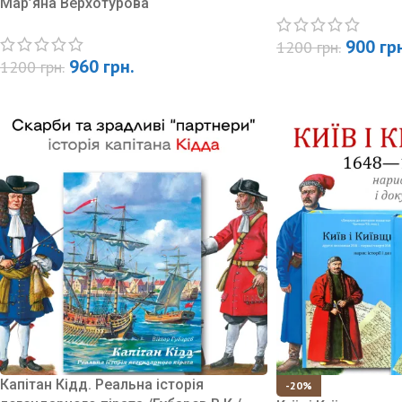
Мар’яна Верхотурова
900
гр
1200
грн.
960
грн.
1200
грн.
Капітан Кідд. Реальна історія
-20%