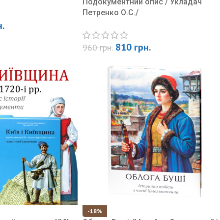
Подокументний опис / Укладач
Петренко О.С./
н.
810
грн.
960
грн.
-18%