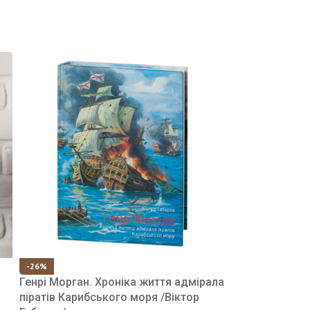
-26%
Генрі Морган. Хроніка життя адмірала
піратів Карибського моря /Віктор