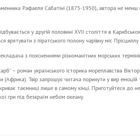
ьменника Рафаеля Сабатіні (1875-1950), автора не менш в
відбувається у другій половині XVII століття в Карибсько
ься врятувати з піратського полону чарівну міс Прісциллу
екладача з поясненнями різноманітних морських термінів
карб” – роман українського історика мореплавства Віктор
оки (Африка). Твір запрошує читача поринути у вир емоцій 
криває таємниці лише в самому кінці. Приготуйтеся до н
ої гри під безкраїм небом океану.