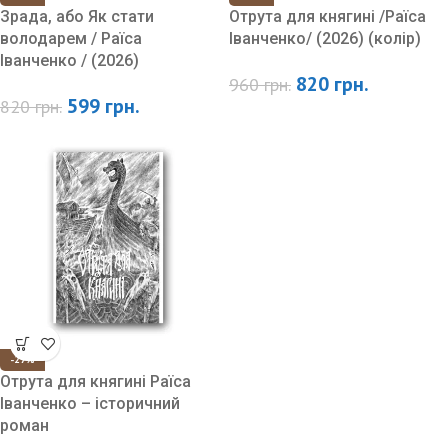
Зрада, або Як стати
Отрута для княгині /Раїса
володарем / Раїса
Іванченко/ (2026) (колір)
Іванченко / (2026)
820
грн.
960
грн.
599
грн.
820
грн.
-27%
Отрута для княгині Раїса
Іванченко – історичний
роман