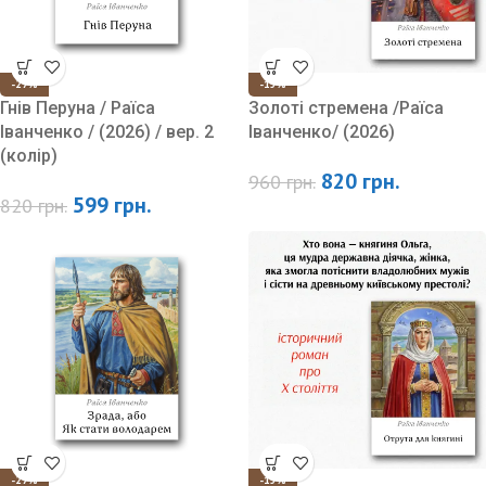
-27%
-15%
Гнів Перуна / Раїса
Золоті стремена /Раїса
Іванченко / (2026) / вер. 2
Іванченко/ (2026)
(колір)
820
грн.
960
грн.
599
грн.
820
грн.
-27%
-15%