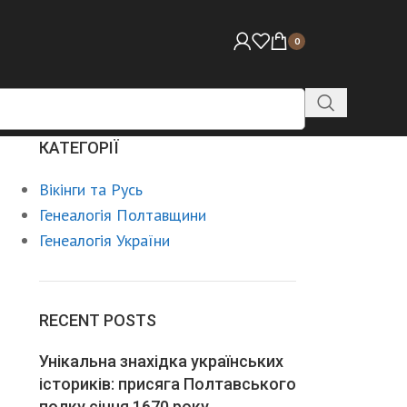
0
КАТЕГОРІЇ
Вікінги та Русь
Генеалогія Полтавщини
Генеалогія України
RECENT POSTS
Унікальна знахідка українських
істориків: присяга Полтавського
полку січня 1670 року