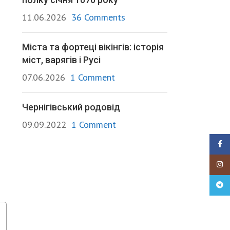
11.06.2026
36 Comments
Міста та фортеці вікінгів: історія
міст, варягів і Русі
07.06.2026
1 Comment
Чернігівський родовід
09.09.2022
1 Comment
Faceb
Insta
Teleg