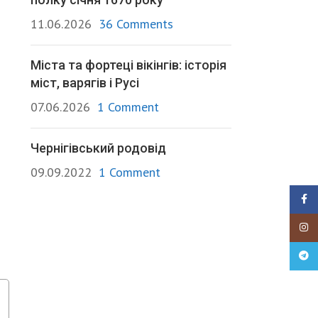
11.06.2026
36 Comments
Міста та фортеці вікінгів: історія
міст, варягів і Русі
07.06.2026
1 Comment
Чернігівський родовід
09.09.2022
1 Comment
Faceb
Insta
Teleg