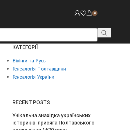
0
КАТЕГОРІЇ
Вікінги та Русь
Генеалогія Полтавщини
Генеалогія України
RECENT POSTS
Унікальна знахідка українських
істориків: присяга Полтавського
полку січня 1670 року