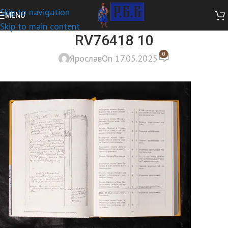
Skip to navigation
MENU
Skip to main content
RV76418 10
0
Ярослав
On 17.05.2025