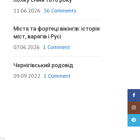
11.06.2026
36 Comments
Міста та фортеці вікінгів: історія
міст, варягів і Русі
07.06.2026
1 Comment
Чернігівський родовід
09.09.2022
1 Comment
Faceb
Insta
Teleg