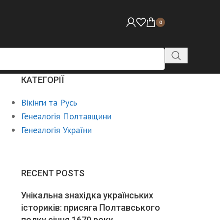
0
КАТЕГОРІЇ
Вікінги та Русь
Генеалогія Полтавщини
Генеалогія України
RECENT POSTS
Унікальна знахідка українських
істориків: присяга Полтавського
полку січня 1670 року