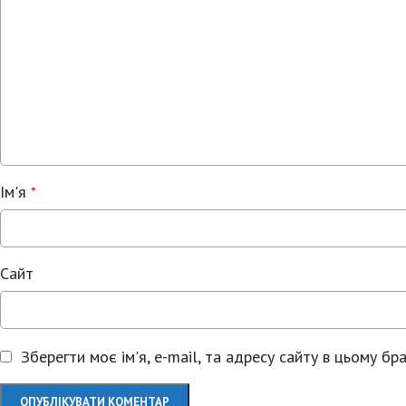
Ім'я
*
Сайт
Зберегти моє ім'я, e-mail, та адресу сайту в цьому б