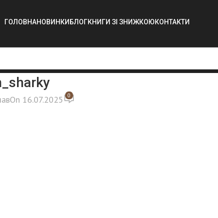
ГОЛОВНА
НОВИНКИ
БЛОГ
КНИГИ ЗІ ЗНИЖКОЮ
КОНТАКТИ
n_sharky
0
лав
On 16.07.2025