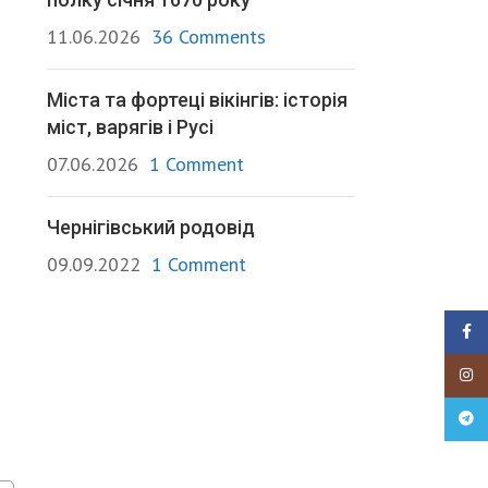
11.06.2026
36 Comments
Міста та фортеці вікінгів: історія
міст, варягів і Русі
07.06.2026
1 Comment
Чернігівський родовід
09.09.2022
1 Comment
Faceb
Insta
Teleg