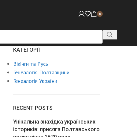
0
КАТЕГОРІЇ
Вікінги та Русь
Генеалогія Полтавщини
Генеалогія України
RECENT POSTS
Унікальна знахідка українських
істориків: присяга Полтавського
полку січня 1670 року