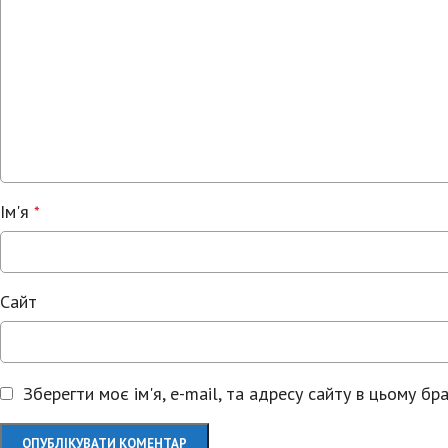
Ім'я
*
Сайт
Зберегти моє ім'я, e-mail, та адресу сайту в цьому б