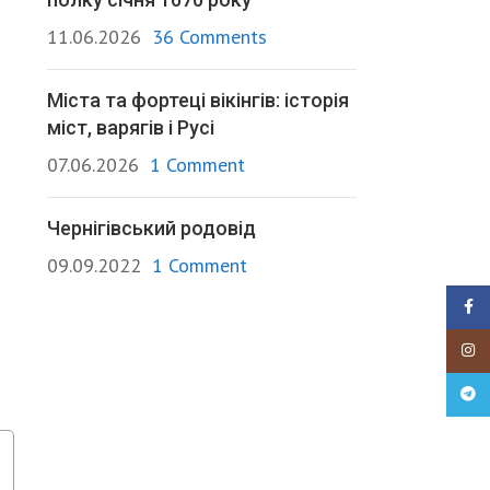
11.06.2026
36 Comments
Міста та фортеці вікінгів: історія
міст, варягів і Русі
07.06.2026
1 Comment
Чернігівський родовід
09.09.2022
1 Comment
Faceb
Insta
Teleg