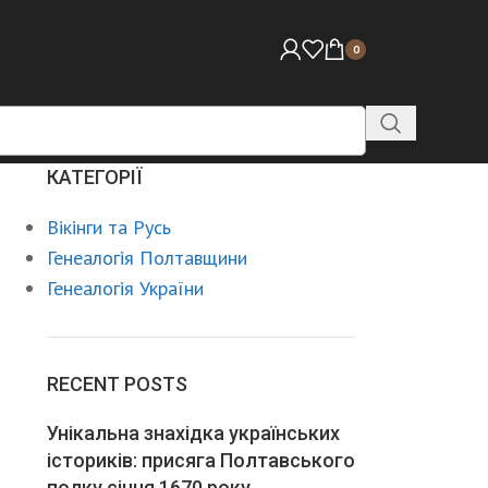
0
КАТЕГОРІЇ
Вікінги та Русь
Генеалогія Полтавщини
Генеалогія України
RECENT POSTS
Унікальна знахідка українських
істориків: присяга Полтавського
полку січня 1670 року