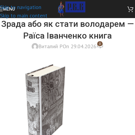
Skip to navigation
MENU
Skip to main content
Зрада або як стати володарем —
Раїса Іванченко книга
0
Виталий Р
On 29.04.2026