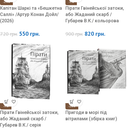
-24%
-9%
Капітан Шаркі та «Бешкетна
Пірати Гвінейської затоки,
Саллі» /Артур Конан Дойл/
або Жаданий скарб /
(2026)
Губарев В.К./ кольорова
550
грн.
820
грн.
720
грн.
900
грн.
-9%
-20%
Пірати Гвінейської затоки,
Пригоди в морі під
або Жаданий скарб /
вітрилами (збірка книг)
Губарев В.К./ серія