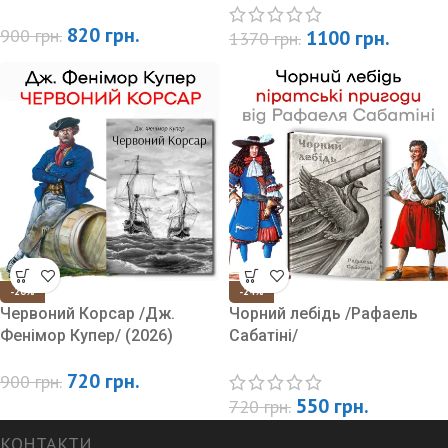
820
грн.
900
грн.
1100
грн.
1370
грн.
-20%
-24%
Червоний Корсар /Дж.
Чорний лебідь /Рафаель
Фенімор Купер/ (2026)
Сабатіні/
720
грн.
900
грн.
550
грн.
720
грн.
КОНТАКТИ