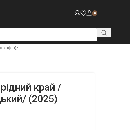
0
ографів)
/
рідний край /
ький/ (2025)