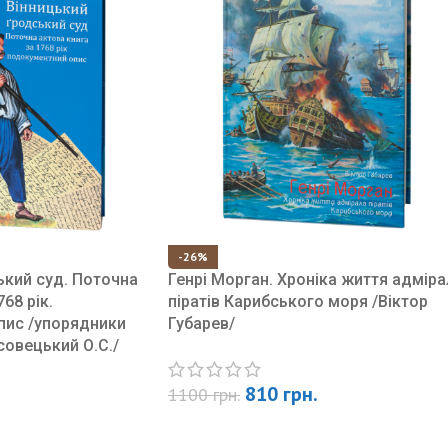
-26%
ький суд. Поточна
Генрі Морган. Хроніка життя адміра
68 рік.
піратів Карибського моря /Віктор
пис /упорядники
Губарев/
совецький О.С./
810
грн.
1100
грн.