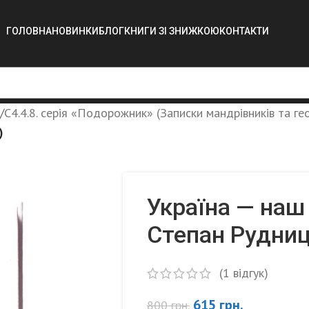
ГОЛОВНА
НОВИНКИ
БЛОГ
КНИГИ ЗІ ЗНИЖКОЮ
КОНТАКТИ
/
C4.4.8. серія «Подорожник» (Записки мандрівників та ге
)
Україна — наш 
Степан Рудниц
(
1
відгук)
615
грн.
800
грн.