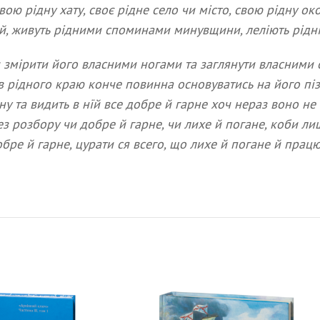
ю рідну хату, своє рідне село чи місто, свою рідну око
, живуть рідними споминами минувщини, леліють рідні 
змірити його власними ногами та заглянути власними о
ов рідного краю конче повинна основуватись на його пі
ну та видить в нїй все добре й гарне хоч нераз воно не
з розбору чи добре й гарне, чи лихе й погане, коби ли
ре й гарне, цурати ся всего, що лихе й погане й працюв