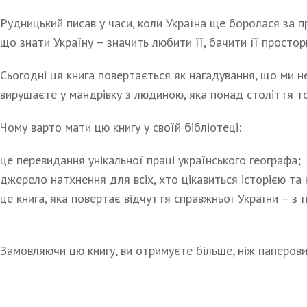
Рудницький писав у часи, коли Україна ще боролася за 
що знати Україну – значить любити її, бачити її простори
Сьогодні ця книга повертається як нагадування, що ми н
вирушаєте у мандрівку з людиною, яка понад століття т
Чому варто мати цю книгу у своїй бібліотеці:
це перевидання унікальної праці українського географа;
джерело натхнення для всіх, хто цікавиться історією та
це книга, яка повертає відчуття справжньої України – з ї
Замовляючи цю книгу, ви отримуєте більше, ніж паперови