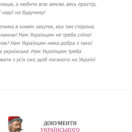
лицю, а любити всю землю, весь простір,
надії на будучину!
чима в кожен закуток, яка там сторона,
знанню! Нам Українцям не треба слїпої
 так! Нам Українцям нема добра з такої
ш українське. Нам Українцям треба
ати з усїх сил, щоб поганого на Українї