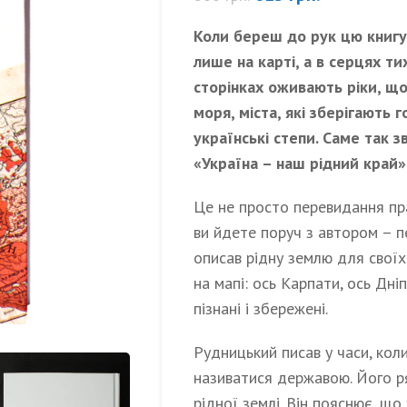
Коли береш до рук цю книгу,
лише на карті, а в серцях ти
сторінках оживають ріки, щ
моря, міста, які зберігають г
українські степи. Саме так 
«Україна – наш рідний край»
Це не просто перевидання пра
ви йдете поруч з автором – 
описав рідну землю для своїх 
на мапі: ось Карпати, ось Дніп
пізнані і збережені.
Рудницький писав у часи, кол
називатися державою. Його р
рідної землі. Він пояснює, що