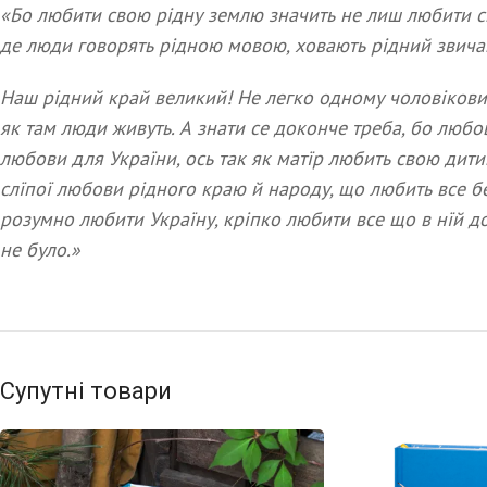
«Бо любити свою рідну землю значить не лиш любити сво
де люди говорять рідною мовою, ховають рідний звичай
Наш рідний край великий! Не легко одному чоловікови 
як там люди живуть. А знати се доконче треба, бо люб
любови для України, ось так як матїр любить свою дити
слїпої любови рідного краю й народу, що любить все бе
розумно любити Україну, кріпко любити все що в нїй доб
не було.»
Супутні товари