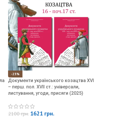
-23%
ла
Документи українського козацтва XVI
– перш. пол. XVII ст.: універсали,
листування, угоди, присяги (2025)
1621
грн.
2100
грн.