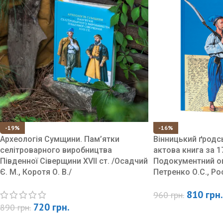
-19%
-16%
Археологія Сумщини. Пам’ятки
Вінницький ґродс
селітроварного виробництва
актова книга за 17
Південної Сіверщини XVII ст. /Осадчий
Подокументний о
Є. М., Коротя О. В./
Петренко О.С., Ро
810
грн.
960
грн.
720
грн.
890
грн.