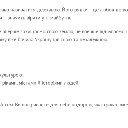
право називатися державою. Його рядки – це любов до ко
 – значить вірити у її майбутнє.
е вперше захищаємо свою землю, не вперше відчуваємо її 
ому вже бачила Україну цілісною та незалежною.
 культурою;
ї ріками, містами й історіями людей.
й том. Ви відкриваєте для себе подорож, яка триває вже