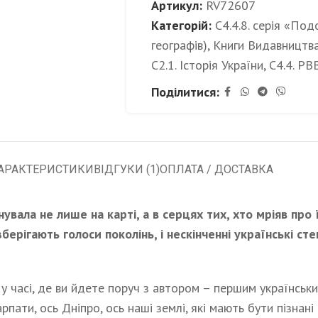
Артикул:
RV72607
Категорій:
C4.4.8. серія «По
географів)
,
Книги Видавництв
С2.1. Історія України
,
С4.4. РВ
Поділитися:
АРАКТЕРИСТИКИ
ВІДГУКИ (1)
ОПЛАТА / ДОСТАВКА
увала не лише на карті, а в серцях тих, хто мріяв про 
берігають голоси поколінь, і нескінченні українські ст
у часі, де ви йдете поруч з автором – першим українськ
рпати, ось Дніпро, ось наші землі, які мають бути пізнані 