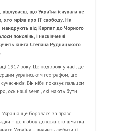
 відчуваєш, що Україна існувала не
х, хто мріяв про її свободу. На
о мандрують від Карпат до Чорного
олоси поколінь, і нескінченні
звучить книга Степана Рудницького
.
ці 1917 року. Це подорож у часі, де
першим українським географом, що
сучасників. Він ніби показує пальцем
ро, ось наші землі, які мають бути
и Україна ще боролася за право
ядки – це любов до кожного шматка
 знати Україну – значить любити її,