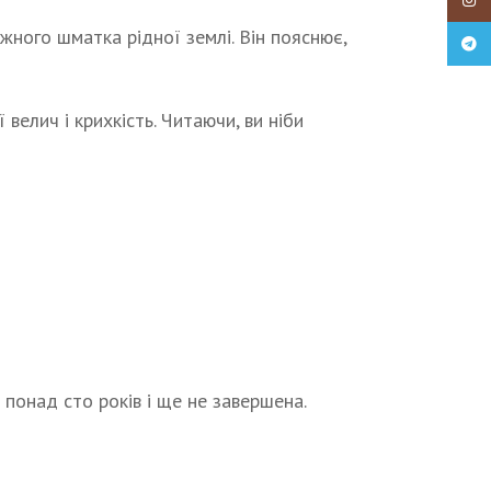
Insta
жного шматка рідної землі. Він пояснює,
Teleg
велич і крихкість. Читаючи, ви ніби
 понад сто років і ще не завершена.