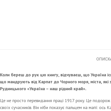
ОПИС
Х
Коли береш до рук цю книгу, відчуваєш, що Україна існ
що мандрують від Карпат до Чорного моря, міста, які з
Рудницького «Україна – наш рідний край».
Це не просто перевидання праці 1917 року. Це подорож 
своїх сучасників. Він ніби показує пальцем на мапі: ось Ка