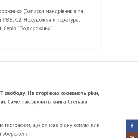
дорожник» (Записки мандрівників та
а РВВ
,
С2. Нехудожня література
,
В
,
Серія "Подорожник"
її свободу. На сторінках оживають ріки,
епи. Саме так звучить книга Степана
им географом, що описав рідну землю для
Faceb
і збережені.