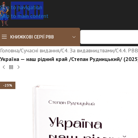
Skip to navigation
Skip to main content
КНИЖКОВІ СЕРІЇ РВВ
Головна
/
Сучасні видання
/
С4. За видавництвами
/
С4.4. РВВ
Україна — наш рідний край /Степан Рудницький/ (2025
-23%