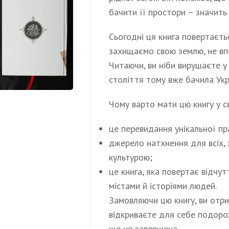
бачити її простори – значить 
Сьогодні ця книга повертаєть
захищаємо свою землю, не впе
Читаючи, ви ніби вирушаєте у
століття тому вже бачила Укр
Чому варто мати цю книгу у св
це перевидання унікальної пр
джерело натхнення для всіх, 
культурою;
це книга, яка повертає відчутт
містами й історіями людей.
Замовляючи цю книгу, ви отри
відкриваєте для себе подорож
ще не завершена.