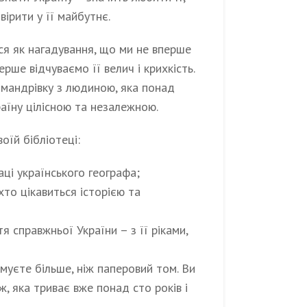
вірити у її майбутнє.
ся як нагадування, що ми не вперше
рше відчуваємо її велич і крихкість.
 мандрівку з людиною, яка понад
аїну цілісною та незалежною.
оїй бібліотеці:
аці українського географа;
хто цікавиться історією та
я справжньої України – з її ріками,
муєте більше, ніж паперовий том. Ви
, яка триває вже понад сто років і